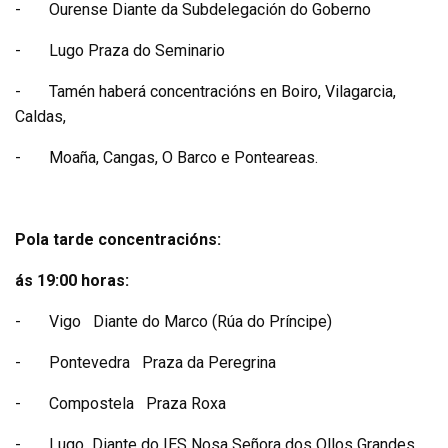
-
Ourense Diante da Subdelegación do Goberno
-
Lugo Praza do Seminario
-
Tamén haberá concentracións en Boiro, Vilagarcia,
Caldas,
-
Moaña, Cangas, O Barco e Ponteareas.
Pola tarde concentracións:
ás 19:00 horas:
-
Vigo Diante do Marco (Rúa do Príncipe)
-
Pontevedra Praza da Peregrina
-
Compostela Praza Roxa
-
Lugo Diante do IES Nosa Señora dos Ollos Grandes