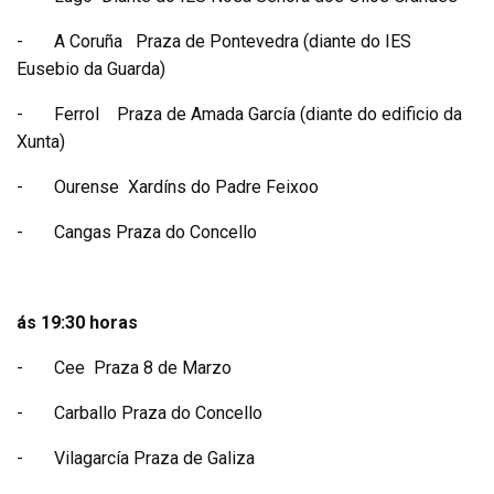
-
A Coruña Praza de Pontevedra (diante do IES
Eusebio da Guarda)
-
Ferrol Praza de Amada García (diante do edificio da
Xunta)
-
Ourense Xardíns do Padre Feixoo
-
Cangas Praza do Concello
ás 19:30 horas
-
Cee Praza 8 de Marzo
-
Carballo Praza do Concello
-
Vilagarcía Praza de Galiza