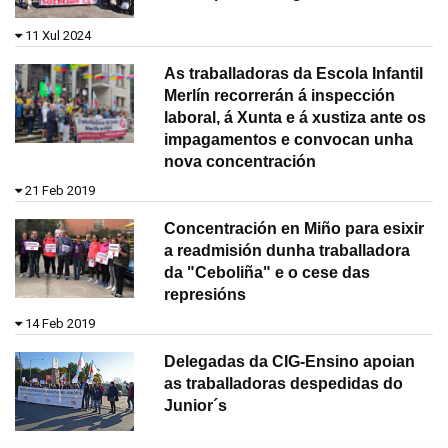
11 Xul 2024
As traballadoras da Escola Infantil
Merlín recorrerán á inspección
laboral, á Xunta e á xustiza ante os
impagamentos e convocan unha
nova concentración
21 Feb 2019
Concentración en Miño para esixir
a readmisión dunha traballadora
da "Ceboliña" e o cese das
represións
14 Feb 2019
Delegadas da CIG-Ensino apoian
as traballadoras despedidas do
Junior´s