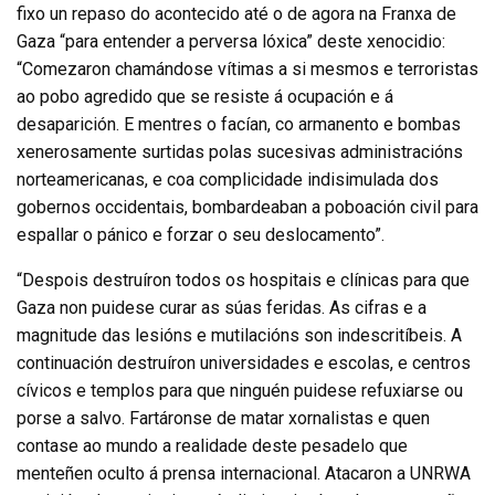
fixo un repaso do acontecido até o de agora na Franxa de
Gaza “para entender a perversa lóxica” deste xenocidio:
“Comezaron chamándose vítimas a si mesmos e terroristas
ao pobo agredido que se resiste á ocupación e á
desaparición. E mentres o facían, co armanento e bombas
xenerosamente surtidas polas sucesivas administracións
norteamericanas, e coa complicidade indisimulada dos
gobernos occidentais, bombardeaban a poboación civil para
espallar o pánico e forzar o seu deslocamento”.
“Despois destruíron todos os hospitais e clínicas para que
Gaza non puidese curar as súas feridas. As cifras e a
magnitude das lesións e mutilacións son indescritíbeis. A
continuación destruíron universidades e escolas, e centros
cívicos e templos para que ninguén puidese refuxiarse ou
porse a salvo. Fartáronse de matar xornalistas e quen
contase ao mundo a realidade deste pesadelo que
menteñen oculto á prensa internacional. Atacaron a UNRWA