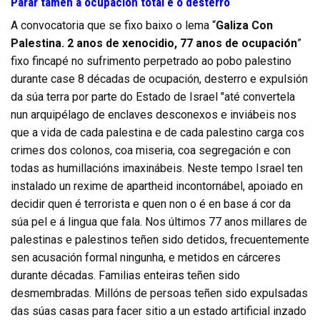
Parar tamén a ocupación total e o desterro
A convocatoria que se fixo baixo o lema “
Galiza Con
Palestina. 2 anos de xenocidio, 77 anos de ocupación
”
fixo fincapé no sufrimento perpetrado ao pobo palestino
durante case 8 décadas de ocupación, desterro e expulsión
da súa terra por parte do Estado de Israel "até convertela
nun arquipélago de enclaves desconexos e inviábeis nos
que a vida de cada palestina e de cada palestino carga cos
crimes dos colonos, coa miseria, coa segregación e con
todas as humillacións imaxinábeis. Neste tempo Israel ten
instalado un rexime de apartheid incontornábel, apoiado en
decidir quen é terrorista e quen non o é en base á cor da
súa pel e á lingua que fala. Nos últimos 77 anos millares de
palestinas e palestinos teñen sido detidos, frecuentemente
sen acusación formal ningunha, e metidos en cárceres
durante décadas. Familias enteiras teñen sido
desmembradas. Millóns de persoas teñen sido expulsadas
das súas casas para facer sitio a un estado artificial inzado