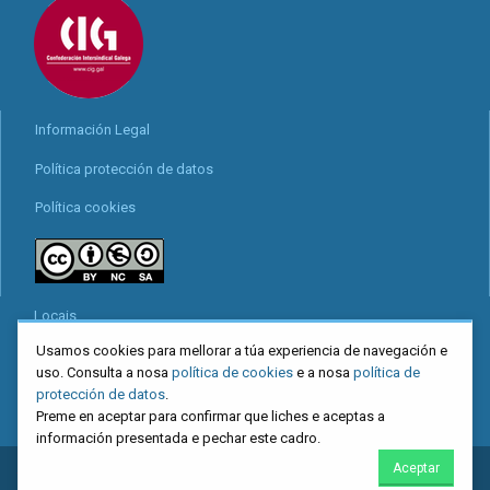
Información Legal
Política protección de datos
Política cookies
Locais
Usamos cookies para mellorar a túa experiencia de navegación e
Mapa web
uso. Consulta a nosa
política de cookies
e a nosa
política de
Redes sociais
protección de datos
.
Preme en aceptar para confirmar que liches e aceptas a
información presentada e pechar este cadro.
Aceptar
2026
CIG
. Confederación Intersindical Galega - Miguel Ferro Caaveiro