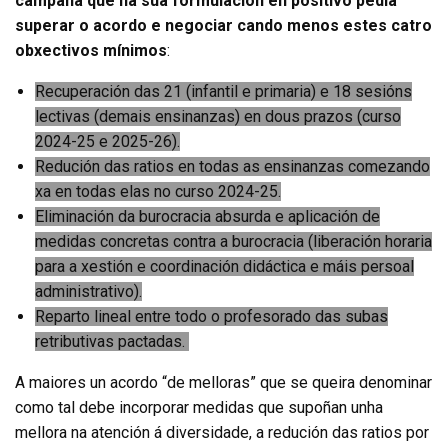
campaña que na súa formulación en positivo pedía
superar o acordo e negociar cando menos estes catro
obxectivos mínimos
:
Recuperación das 21 (infantil e primaria) e 18 sesións
lectivas (demais ensinanzas) en dous prazos (curso
2024-25 e 2025-26).
Redución das ratios en todas as ensinanzas comezando
xa en todas elas no curso 2024-25.
Eliminación da burocracia absurda e aplicación de
medidas concretas contra a burocracia (liberación horaria
para a xestión e coordinación didáctica e máis persoal
administrativo).
Reparto lineal entre todo o profesorado das subas
retributivas pactadas.
A maiores un acordo “de melloras” que se queira denominar
como tal debe incorporar medidas que supoñan unha
mellora na atención á diversidade, a redución das ratios por