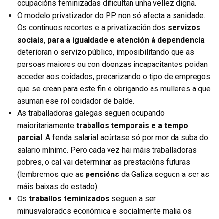
ocupacións feminizadas dificultan unha vellez digna.
O modelo privatizador do PP non só afecta a sanidade.
Os continuos recortes e a privatización dos
servizos
sociais, para a igualdade e atención á dependencia
deterioran o servizo público, imposibilitando que as
persoas maiores ou con doenzas incapacitantes poidan
acceder aos coidados, precarizando o tipo de empregos
que se crean para este fin e obrigando as mulleres a que
asuman ese rol coidador de balde.
As traballadoras galegas seguen ocupando
maioritariamente
traballos temporais e a tempo
parcial
. A fenda salarial acúrtase só por mor da suba do
salario mínimo. Pero cada vez hai máis traballadoras
pobres, o cal vai determinar as prestacións futuras
(lembremos que as
pensións
da Galiza seguen a ser as
máis baixas do estado).
Os
traballos feminizados
seguen a ser
minusvalorados económica e socialmente malia os