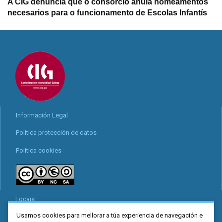
A CIG denuncia que o consorcio anula nomeamentos
necesarios para o funcionamento de Escolas Infantís
Información Legal
Política protección de datos
Política cookies
Locais
Usamos cookies para mellorar a túa experiencia de navegación e
Mapa web