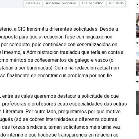
asesorías
Asesorías no exterior
Ensino público
ministerio
terio, a CIG transmitiu diferentes solicitudes. Desde a
proposta para que a redacción fose con linguaxe non
 por completo, pois continúase con xeneralizacións en
sí mesmo, a Administración trasladou que tería en conta a
como méritos os coñecementos de galego e vasco (o
 estaban a ser baremadas). Como na redacción actual non
se finalmente se encontrar cun problema por non lle
s, entre as cales queremos destacar a solicitude de que
r profesoras e profesores coas especialidades das outras
 e Literatura. Por outro lado, preguntamos por que motivo
ugués (só se cobren interinidades a diferenza doutras
 das forzas sindicais, tamén solicitamos máis unha vez
o interino e que houbese transparencia en relación ao