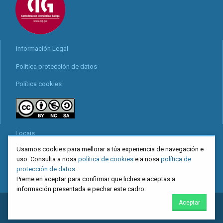
Información Legal
Política protección de datos
Política cookies
Locais
Usamos cookies para mellorar a túa experiencia de navegación e
Mapa web
uso. Consulta a nosa
política de cookies
e a nosa
política de
Redes sociais
protección de datos
.
Preme en aceptar para confirmar que liches e aceptas a
información presentada e pechar este cadro.
Aceptar
2026
CIG
. Confederación Intersindical Galega - Miguel Ferro Caaveiro
10, Santiago de Compostela