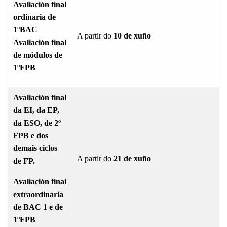
Avaliación final
ordinaria de
1ºBAC
A partir do
10 de xuño
Avaliación final
de módulos de
1ºFPB
Avaliación final
da EI, da EP,
da ESO, de 2º
FPB e dos
demais ciclos
A partir do
21 de xuño
de FP.
Avaliación final
extraordinaria
de BAC 1 e de
1ºFPB