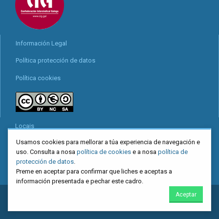
Información Legal
Política protección de datos
Política cookies
Locais
Usamos cookies para mellorar a túa experiencia de navegación e
Mapa web
uso. Consulta a nosa
política de cookies
e a nosa
política de
Redes sociais
protección de datos
.
Preme en aceptar para confirmar que liches e aceptas a
información presentada e pechar este cadro.
Aceptar
2026
CIG
. Confederación Intersindical Galega - Miguel Ferro Caaveiro
10, Santiago de Compostela