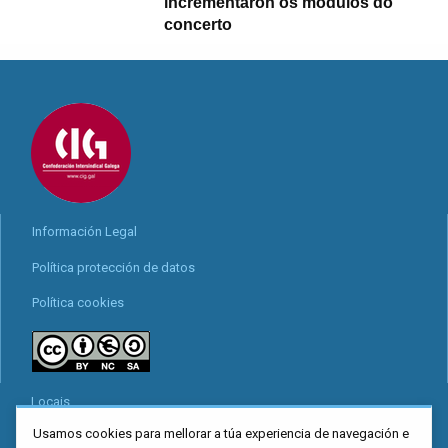
incrementaron os módulos do
concerto
Información Legal
Política protección de datos
Política cookies
Locais
Usamos cookies para mellorar a túa experiencia de navegación e
Mapa web