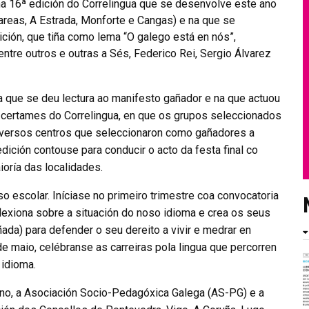
na 16ª edición do Correlingua que se desenvolve este ano
areas, A Estrada, Monforte e Cangas) e na que se
ción, que tiña como lema “O galego está en nós”,
ntre outros e outras a Sés, Federico Rei, Sergio Álvarez
na que se deu lectura ao manifesto gañador e na que actuou
 certames do Correlingua, en que os grupos seleccionados
diversos centros que seleccionaron como gañadores a
dición contouse para conducir o acto da festa final co
ioría das localidades.
so escolar. Iníciase no primeiro trimestre coa convocatoria
exiona sobre a situación do noso idioma e crea os seus
da) para defender o seu dereito a vivir e medrar en
de maio, celébranse as carreiras pola lingua que percorren
 idioma.
sino, a Asociación Socio-Pedagóxica Galega (AS-PG) e a