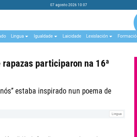
07 agosto 2026 10:07
ado
Lingua
Igualdade
Laicidade
Lexislación
Formació
 rapazas participaron na 16ª
 nós” estaba inspirado nun poema de
Lingua