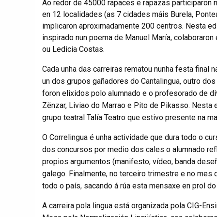
Ao redor de 45000 rapaces e rapazas participaron 
en 12 localidades (as 7 cidades máis Burela, Ponte
implicaron aproximadamente 200 centros. Nesta edi
inspirado nun poema de Manuel María, colaboraron e
ou Ledicia Costas.
Cada unha das carreiras rematou nunha festa final 
un dos grupos gañadores do Cantalingua, outro dos
foron elixidos polo alumnado e o profesorado de 
Zënzar, Liviao do Marrao e Pito de Pikasso. Nesta e
grupo teatral Talía Teatro que estivo presente na ma
O Correlingua é unha actividade que dura todo o cur
dos concursos por medio dos cales o alumnado refl
propios argumentos (manifesto, vídeo, banda deseña
galego. Finalmente, no terceiro trimestre e no mes 
todo o país, sacando á rúa esta mensaxe en prol do
A carreira pola lingua está organizada pola CIG-En