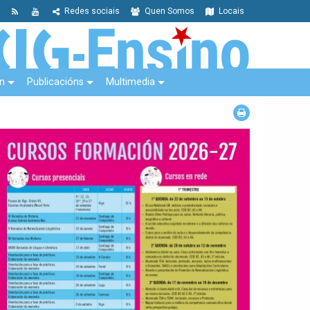
Redes sociais
Quen Somos
Locais
n
Publicacións
Multimedia