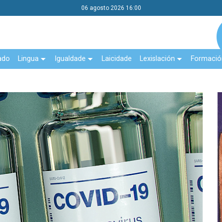
06 agosto 2026 16:00
ado
Lingua
Igualdade
Laicidade
Lexislación
Formació