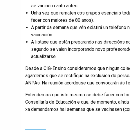
se vacinen canto antes.
Unha vez que rematen cos grupos esenciais toda
facer con maiores de 80 anos).
A partir da semana que vén existirá un teléfono
vacinación.
A listaxe que están preparando nas direccións no
segundo se vaian incorporando novo profesorado
actualizarse.
Desde a CIG-Ensino consideramos que ningún colec
agardemos que se rectifique na exclusión do pers
ANPAs. Na reunión acordouse que convocarán ás fed
Entendemos que isto mesmo se debe facer con tod
Consellaría de Educación e que, de momento, aínda 
xa demandamos hai semanas que se vacinasen (cons