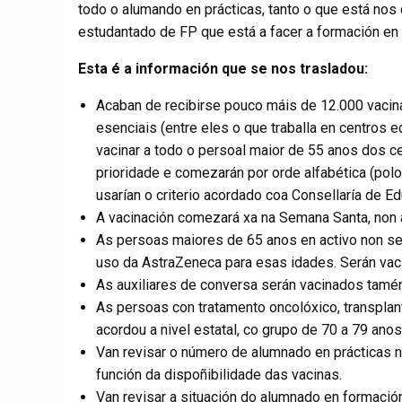
todo o alumando en prácticas, tanto o que está nos
estudantado de FP que está a facer a formación en e
Esta é a información que se nos trasladou:
Acaban de recibirse pouco máis de 12.000 vacin
esenciais (entre eles o que traballa en centros e
vacinar a todo o persoal maior de 55 anos dos ce
prioridade e comezarán por orde alfabética (polo
usarían o criterio acordado coa Consellaría de Ed
A vacinación comezará xa na Semana Santa, non 
As persoas maiores de 65 anos en activo non se
uso da AstraZeneca para esas idades. Serán vac
As auxiliares de conversa serán vacinados tamé
As persoas con tratamento oncolóxico, transplan
acordou a nivel estatal, co grupo de 70 a 79 anos
Van revisar o número de alumnado en prácticas n
función da dispoñibilidade das vacinas.
Van revisar a situación do alumnado en formaci