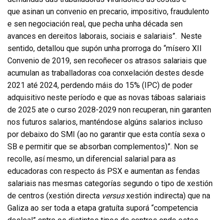
que asinan un convenio en precario, impositivo, fraudulento
e sen negociación real, que pecha unha década sen
avances en dereitos laborais, sociais e salariais”.
Neste
sentido, detallou que supón unha prorroga do “mísero XII
Convenio de 2019, sen recoñecer os atrasos salariais que
acumulan as traballadoras coa conxelación destes desde
2021 até 2024, perdendo máis do 15% (IPC) de poder
adquisitivo neste período e que as novas táboas salariais
de 2025 ate o curso 2028-2029 non recuperan, nin garanten
nos futuros salarios, manténdose algúns salarios incluso
por debaixo do SMI (ao no garantir que esta contía sexa o
SB e permitir que se absorban complementos)”. Non se
recolle, así mesmo, un diferencial salarial para as
educadoras con respecto ás PSX e aumentan as fendas
salariais nas mesmas categorías segundo o tipo de xestión
de centros (xestión directa
versus
xestión indirecta) que na
Galiza ao ser toda a etapa gratuíta suporá “competencia