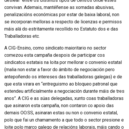
desleal” entre os distintos tipos de centros onde estes
convivan. Ademais, mantéñense as xornadas abusivas,
penalizacións económicas por estar de baixa laboral, non
se incorporan melloras a respecto de licenzas e permisos
máis alá do estritamente recollido no Estatuto dos e das
Traballadoras etc.
A CIG-Ensino, como sindicato maioritario no sector
comezou esta campaña despois de participar cos
sindicatos estatais na loita por mellorar o convenio estatal
(malia non estar a favor do ámbito de negociación pero
antepoñendo os intereses das traballadoras galegas) e de
que esta virara en “entreguismo ao bloqueo patronal que
estendeu artificialmente a negociación durante máis de tres
anos”. A CIG e as súas delegadas, xunto coas traballadoras
que asinaron esta campaña, non contaron co apoio das
demais OO.SS, asinaran estas ou non o convenio estatal,
polo que fai un chamamento a que todo o sector presione e
loite polo marco galego de relacións laborais, máis cando o