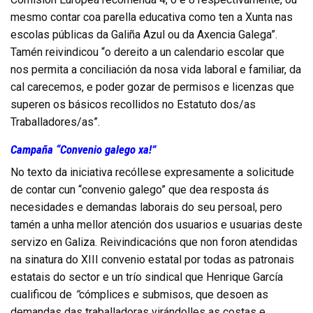
mesmo contar coa parella educativa como ten a Xunta nas
escolas públicas da Galiña Azul ou da Axencia Galega”.
Tamén reivindicou “o dereito a un calendario escolar que
nos permita a conciliación da nosa vida laboral e familiar, da
cal carecemos, e poder gozar de permisos e licenzas que
superen os básicos recollidos no Estatuto dos/as
Traballadores/as”.
Campaña “Convenio galego xa!”
No texto da iniciativa recóllese expresamente a solicitude
de contar cun “convenio galego” que dea resposta ás
necesidades e demandas laborais do seu persoal, pero
tamén a unha mellor atención dos usuarios e usuarias deste
servizo en Galiza. Reivindicacións que non foron atendidas
na sinatura do XIII convenio estatal por todas as patronais
estatais do sector e un trío sindical que Henrique García
cualificou de
“
cómplices e submisos, que desoen as
demandas das traballadoras virándolles as costas e