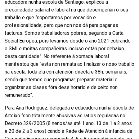
educadora nunha escola de Santiago, explicou a
precariedade salarial e laboral na que desempeñan o seu
traballo e que “soportamos por vocación e
profesionalidade, pero que non nos dá para pagar as
facturas. Somos traballadoras pobres, segundo a Carta
Social Europea, pois levamos desde o ano 2021 cobrando
o SMI e moitas compañeiras incluso están por debaixo
desta cantidade”. No referente á xornada laboral
manifestou que “esta non remata ao finalizar o noso traballo
na escola, toda ela con atención directa e 38h. semanais,
senón que temos que programar, preparar material e
organizar as clases fóra dese horario e de xeito non
remunerado”.
Para Ana Rodríguez, delegada e educadora nunha escola de
Arteixo “son totalmente abusivas as ratios reguladas no
Decreto 329/2005 (8 nenos/as até 1 ano; 13 de 1 a 2 anos
e 20 de 2 a 3 anos) cando a Rede de Atención á infancia da
Comisión Europea recomenda 4, 6 e 8 respectivamente, ou