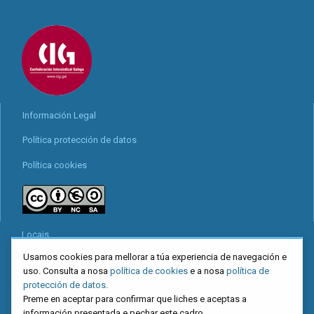
Información Legal
Política protección de datos
Política cookies
Locais
Usamos cookies para mellorar a túa experiencia de navegación e
Mapa web
uso. Consulta a nosa
política de cookies
e a nosa
política de
Redes sociais
protección de datos
.
Preme en aceptar para confirmar que liches e aceptas a
información presentada e pechar este cadro.