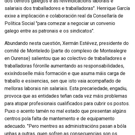
dos centros galegos e ás reivindicacións laborais e
salariais dos traballadores e traballadoras". Henrique García
exixe a implicación e colaboración real da Consellaría de
Política Social "para comezar a negociar un convenio
galego entre as patronais e os sindicatos".
Abundando nesta cuestión, Xermán Estévez, presidente do
comité de Monteledo (parte do complexo de Montealegre
en Ourense) salientou que ao colectivo de traballadores e
traballadoras fóronlle aumentando as responsabilidades,
exixíndoselle máis formación e que asuma máis carga de
traballo e esixencias, sen que isto vaia acompañado de
melloras laborais nin salariais. Esta precariedade, engadiu,
provoca que as entidades teñan cada vez máis problemas
para atopar profesionais cualificados para cubrir os postos.
Puxo o acento tamén no mal estado que presentan algúns
centros pola falta de mantemento e de equipamento
adecuado. "Pero mentres as administracións pasan a bóla
unhas a outras, quen sofren as consecuencias son os