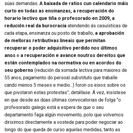
súas demandas.
A baixada de ratios cun calendario máis
curto en todas as ensinanzas, a recuperación do
horario lectivo que tiña o profesorado en 2009, a
redución real da burocracia
atendendo ás casuísticas de
cada etapa, ensinanza ou posto de traballo,
a aprobación
de melloras retributivas lineais que permitan
recuperar o poder adquisitivo perdido nos últimos
anos
e
a recuperación e avance noutros dereitos que
están contemplados na normativa ou en acordos do
seu goberno
(redución da xornada lectiva para maiores de
55 anos, pagamento do persoal substituto que traballe
cando menos 5 meses e medio...) foron os eixos sobre os
que pivotaron estas protestas”, detállase. Á vez, insístese
en que desde as dúas últimas convocatorias de folga “o
profesorado galego está a espera de que o seu
departamento faga algún movemento, polo que volvemos
dirixirnos directamente a vostede para poder negociar ao
longo do que queda de curso aquelas medidas, tanto as