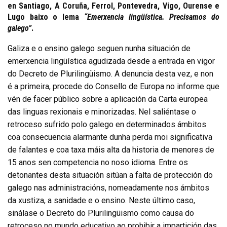
en Santiago, A Coruña, Ferrol, Pontevedra, Vigo, Ourense e
Lugo baixo o lema
“Emerxencia lingüística. Precisamos do
galego”
.
Galiza e o ensino galego seguen nunha situación de
emerxencia lingüística agudizada desde a entrada en vigor
do Decreto de Plurilingüismo. A denuncia desta vez, e non
é a primeira, procede do Consello de Europa no informe que
vén de facer público sobre a aplicación da Carta europea
das linguas rexionais e minorizadas. Nel saliéntase o
retroceso sufrido polo galego en determinados ámbitos
coa consecuencia alarmante dunha perda moi significativa
de falantes e coa taxa máis alta da historia de menores de
15 anos sen competencia no noso idioma. Entre os
detonantes desta situación sitúan a falta de protección do
galego nas administracións, nomeadamente nos ámbitos
da xustiza, a sanidade e o ensino. Neste último caso,
sinálase o Decreto do Plurilingüismo como causa do
retroceso no mundo educativo ao prohibir a impartición das