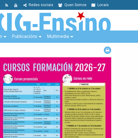
Redes sociais
Quen Somos
Locais
n
Publicacións
Multimedia