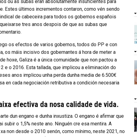
ios ou as subas eran absolutamente insuficientes para
e. Estes últimos incrementos contaron, como vén sendo
o sindical de cabeceira para todos os gobernos españois
 queixarse tres anos despois de que as subas que
comentario.
lego os efectos de varios gobernos, todos do PP e con
ida, os máis incisivo dos gobernantes á hora de meter a
de hoxe, Galiza é a única comunidade que non pactou a
 e o 2016. Esta tallada, que implicou a eliminación do
eses anos implicou unha perda dunha media de 6.500€
a en cada negociación retributiva a condición necesaria
ixa efectiva da nosa calidade de vida.
rte dun engano e dunha inxustiza. O engano é afirmar que
 subir o 1,5% neste ano. Ninguén cre esa mentira. A
o, xa non desde o 2010 senón, como mínimo, neste 2021, no