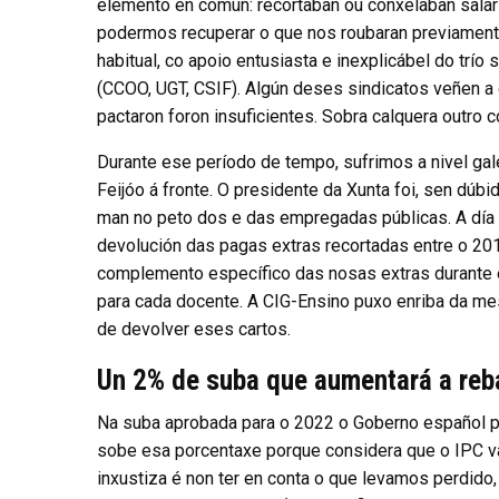
elemento en común: recortaban ou conxelaban salar
podermos recuperar o que nos roubaran previament
habitual, co apoio entusiasta e inexplicábel do trí
(CCOO, UGT, CSIF). Algún deses sindicatos veñen a
pactaron foron insuficientes. Sobra calquera outro 
Durante ese período de tempo, sufrimos a nivel ga
Feijóo á fronte. O presidente da Xunta foi, sen dúb
man no peto dos e das empregadas públicas. A día 
devolución das pagas extras recortadas entre o 2012
complemento específico das nosas extras durante 
para cada docente. A CIG-Ensino puxo enriba da mes
de devolver eses cartos.
Un 2% de suba que aumentará a reba
Na suba aprobada para o 2022 o Goberno español pa
sobe esa porcentaxe porque considera que o IPC vai
inxustiza é non ter en conta o que levamos perdid