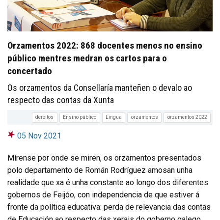
Orzamentos 2022: 868 docentes menos no ensino
público mentres medran os cartos para o
concertado
Os orzamentos da Consellaría manteñen o devalo ao
respecto das contas da Xunta
dereitos
Ensino público
Lingua
orzamentos
orzamentos 2022
05 Nov 2021
Mírense por onde se miren, os orzamentos presentados
polo departamento de Román Rodríguez amosan unha
realidade que xa é unha constante ao longo dos diferentes
gobernos de Feijóo, con independencia de que estiver á
fronte da política educativa: perda de relevancia das contas
de Educación ao respecto das xerais do goberno galego,