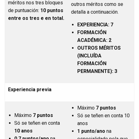
méritos nos tres bloques
outros méritos como se
de puntuación:
10 puntos
detalla a continuación.
entre os tres e en total.
EXPERIENCIA: 7
FORMACIÓN
ACADÉMICA: 2
OUTROS MÉRITOS
(INCLUÍDA
FORMACIÓN
PERMANENTE): 3
Experiencia previa
Máximo
7 puntos
Máximo
7
puntos
Só se teñen en conta 10
Só se teñen en conta
anos
10 anos
1 punto/ano
na
0,7 puntos/ano
na
especialidade pola que