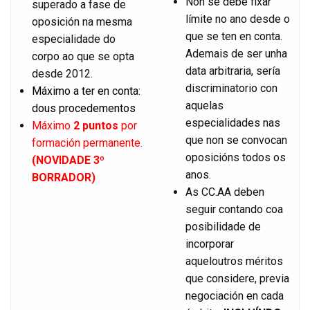
Non se debe fixar
superado a fase de
límite no ano desde o
oposición na mesma
que se ten en conta.
especialidade do
Ademais de ser unha
corpo ao que se opta
data arbitraria, sería
desde 2012.
discriminatorio con
Máximo a ter en conta:
aquelas
dous procedementos
especialidades nas
Máximo
2
punto
s
por
que non se convocan
formación permanente.
oposicións todos os
(NOVIDADE 3º
anos.
BORRADOR)
As CC.AA deben
seguir contando coa
posibilidade de
incorporar
aqueloutros méritos
que considere, previa
negociación en cada