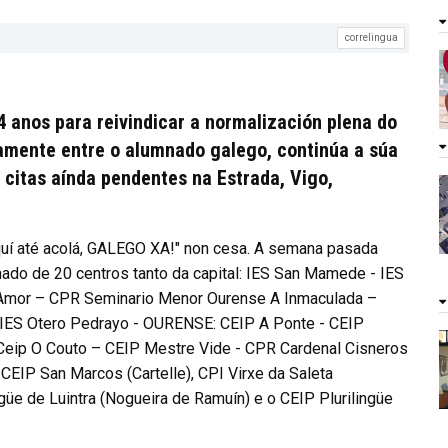
correlingua
4 anos para reivindicar a normalización plena do
amente entre o alumnado galego, continúa a súa
o citas aínda pendentes na Estrada, Vigo,
aquí até acolá, GALEGO XA!" non cesa. A semana pasada
ado de 20 centros tanto da capital: IES San Mamede - IES
o Amor – CPR Seminario Menor Ourense A Inmaculada –
 IES Otero Pedrayo - OURENSE: CEIP A Ponte - CEIP
- Ceip O Couto – CEIP Mestre Vide - CPR Cardenal Cisneros
CEIP San Marcos (Cartelle), CPI Virxe da Saleta
güe de Luintra (Nogueira de Ramuín) e o CEIP Plurilingüe