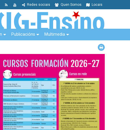
Redes sociais
Quen Somos
Locais
n
Publicacións
Multimedia