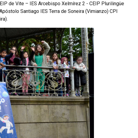
IP de Vite – IES Arcebispo Xelmírez 2 - CEIP Plurilingüe
póstolo Santiago IES Terra de Soneira (Vimianzo) CPI
ra).