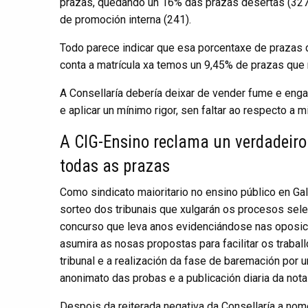
prazas, quedando un 16% das prazas desertas (327
de promoción interna (241).
Todo parece indicar que esa porcentaxe de prazas 
conta a matrícula xa temos un 9,45% de prazas que 
A Consellaría debería deixar de vender fume e engan
e aplicar un mínimo rigor, sen faltar ao respecto a 
A CIG-Ensino reclama un verdadeiro
todas as prazas
Como sindicato maioritario no ensino público en Ga
sorteo dos tribunais que xulgarán os procesos sel
concurso que leva anos evidenciándose nas oposic
asumira as nosas propostas para facilitar os traball
tribunal e a realización da fase de baremación por 
anonimato das probas e a publicación diaria da no
Despois da reiterada negativa da Consellaría a nom