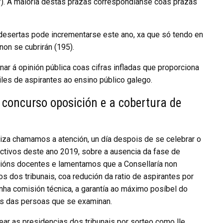
). A maioría destas prazas correspondíanse coas prazas
desertas pode incrementarse este ano, xa que só tendo en
non se cubrirán (195).
ar á opinión pública coas cifras infladas que proporciona
miles de aspirantes ao ensino público galego.
 concurso oposición e a cobertura de
liza chamamos a atención, un día despois de se celebrar o
ectivos deste ano 2019, sobre a ausencia da fase de
ións docentes e lamentamos que a Consellaría non
os dos tribunais, coa redución da ratio de aspirantes por
unha comisión técnica, a garantía ao máximo posíbel do
tas das persoas que se examinan.
ear as presidencias dos tribunais por sorteo como lle