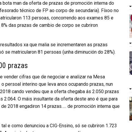
a bota man da oferta de prazas de promoción interna do
esorado técnico de FP ao corpo de secundaria). Fíxoo no
matricularon 113 persoas, concorrendo aos exames 85 e
n 8% das prazas de cambio de corpo se cubriron
 resultados xa que malia se incrementaren as prazas
ó se matricularon 81 persoas (unha diminución do 28%).
000 prazas
e vender cifras que de negociar e analizar na Mesa
 o persoal interino que leva anos ocupando prazas, nun
 2018 cando vendeu que a oferta chegaba ás 2.050 prazas
s 2.064. O máis insultante da oferta deste ano é que para
 de 2018 engadiron 14 prazas….. de promoción interna que
, tal e como denunciou a CIG-Ensino, só se cubriron 1.723