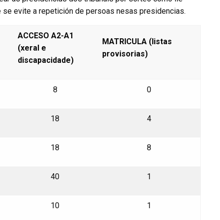
e evite a repetición de persoas nesas presidencias.
ACCESO A2-A1
MATRICULA (listas
(xeral e
provisorias)
discapacidade)
8
0
18
4
18
8
40
1
10
1