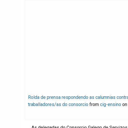
Rolda de prensa respondendo as calumnias contr
traballadores/as do consorcio
from
cig-ensino
o
As delegadas do Consorcio Galego de Servizos