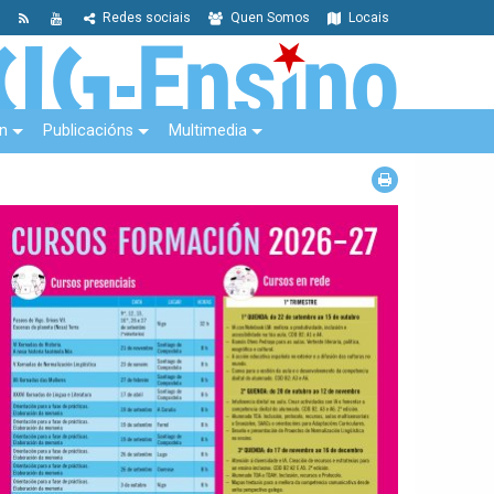
Redes sociais
Quen Somos
Locais
n
Publicacións
Multimedia