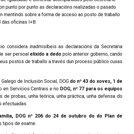
on punto por punto as declaracións realizadas o pasado
 mentindo sobre a forma de acceso ao posto de traballo
 das oficinas I+B.
io considera inadmisíbeis as declaracións da Secretaria
 de ser persoal
elixido a dedo
polo anterior goberno, cando
us postos de traballo a través dun proceso público cuxas
n Galego de Inclusión Social, DOG
do nº 43 do xoves, 1 de
o en Servicios Centrais e no
DOG, nº 77
para os equipos
s de probas, unha teórica, unha práctica, unha defensa do
s efectuadas.
amilia, DOG nº 206 do
24 de outubro do do Plan de
s tipos de exame.