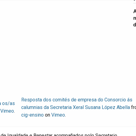
A
n
d
Resposta dos comités de empresa do Consorcio ás
a os/as
calumnias da Secretaria Xeral Susana López Abella
fr
n
Vimeo
.
cig-ensino
on
Vimeo
.
 de Igualdade e Benestar acompañados polo Secretario