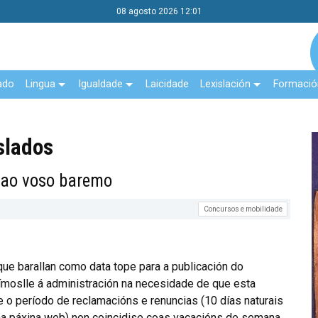
08 agosto 2026 12:01
ado
Lingua
Igualdade
Laicidade
Lexislación
Formació
slados
 ao voso baremo
Concursos e mobilidade
ue barallan como data tope para a publicación do
ímoslle á administración na necesidade de que esta
 o período de reclamacións e renuncias (10 días naturais
na páxina web) non coincidise coas vacacións de semana