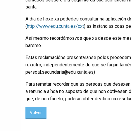
santa.
A día de hoxe xa podedes consultar na aplicación 
(
http://www.edu.xunta.es/cxt
) as instancias coas p
Así mesmo recordámosvos que xa desde este mes
baremo.
Estas reclamacións presentaranse polos procedemen
rexistro, independentemente de que se fagan tamén
persoal.secundaria@edu.xunta.es)
Para rematar recordar que as persoas que desexen r
a renuncia aínda no suposto de que non obtivesen de
que, de non facelo, poderán obter destino na resoluc
Volver