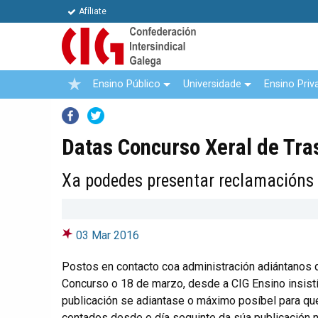
Afíliate
Ensino Público
Universidade
Ensino Priv
Facebook
Twitter
Datas Concurso Xeral de Tra
Xa podedes presentar reclamacións
03 Mar 2016
Postos en contacto coa administración adiántanos q
Concurso o 18 de marzo, desde a CIG Ensino insist
publicación se adiantase o máximo posíbel para que
contados desde o día seguinte da súa publicación 