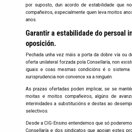
por suposto, dun acordo de estabilidade que n
compañeiros, especialmente quen leva moitos ano
anos.
Garantir a estabilidade do persoal i
oposición.
Pechada unha vez máis a porta da dobre vía ou d
oferta unilateral forzada pola Consellaría, non exis
iguais e coas mesmas condicións é o sistema 
xurisprudencia non convence xa a ninguén.
As prazas ofertadas poden implicar, se se mant
moitas e moitos compañeiros, algúns de avanza
interinidades a substitucións e destas ao desem
selectivos.
Desde a CIG-Ensino entendemos que só poderemos ev
Consellaría e dos sindicatos que apoian estes pr