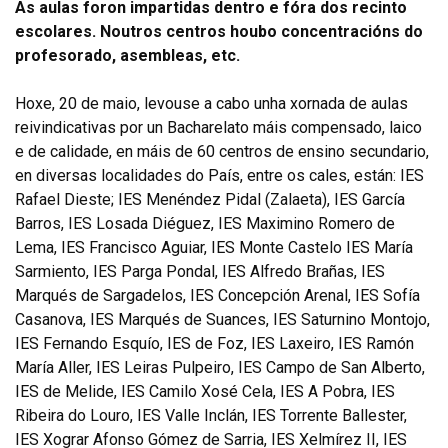
As aulas foron impartidas dentro e fóra dos recinto
escolares. Noutros centros houbo concentracións do
profesorado, asembleas, etc.
Hoxe, 20 de maio, levouse a cabo unha xornada de aulas
reivindicativas por un Bacharelato máis compensado, laico
e de calidade, en máis de 60 centros de ensino secundario,
en diversas localidades do País, entre os cales, están:
IES
Rafael Dieste; IES Menéndez Pidal (Zalaeta),
IES García
Barros, IES Losada Diéguez,
IES Maximino Romero de
Lema, IES Francisco Aguiar,
IES Monte Castelo IES María
Sarmiento,
IES Parga Pondal, IES Alfredo Brañas,
IES
Marqués de Sargadelos,
IES Concepción Arenal, IES Sofía
Casanova, IES Marqués de Suances, IES Saturnino Montojo,
IES Fernando Esquío,
IES de Foz, IES Laxeiro, IES Ramón
María Aller, IES Leiras Pulpeiro, IES Campo de San Alberto,
IES de Melide, IES Camilo Xosé Cela, IES A Pobra, IES
Ribeira do Louro, IES Valle Inclán, IES Torrente Ballester,
IES Xograr Afonso Gómez de Sarria, IES Xelmírez II, IES