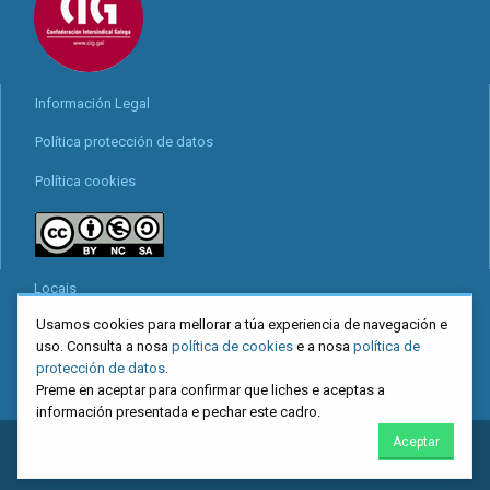
Información Legal
Política protección de datos
Política cookies
Locais
Usamos cookies para mellorar a túa experiencia de navegación e
Mapa web
uso. Consulta a nosa
política de cookies
e a nosa
política de
Redes sociais
protección de datos
.
Preme en aceptar para confirmar que liches e aceptas a
información presentada e pechar este cadro.
Aceptar
2026
CIG
. Confederación Intersindical Galega - Miguel Ferro Caaveiro
10, Santiago de Compostela