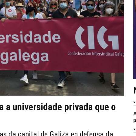
 a universidade privada que o
A
p
as da capital de Galiza en defensa da