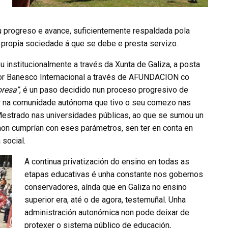
eu progreso e avance, suficientemente respaldada pola
 propia sociedade á que se debe e presta servizo.
ou institucionalmente a través da Xunta de Galiza, a posta
or Banesco Internacional a través de AFUNDACION co
presa”
, é un paso decidido nun proceso progresivo de
or na comunidade autónoma que tivo o seu comezo nas
 Mestrado nas universidades públicas, ao que se sumou un
 non cumprían con eses parámetros, sen ter en conta en
social.
A continua privatización do ensino en todas as
etapas educativas é unha constante nos gobernos
conservadores, aínda que en Galiza no ensino
superior era, até o de agora, testemuñal. Unha
administración autonómica non pode deixar de
protexer o sistema público de educación,