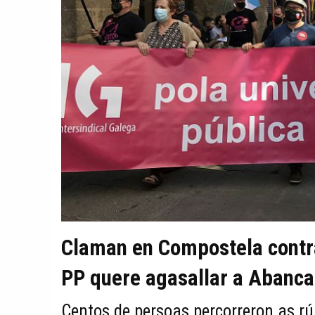
Claman en Compostela contra
PP quere agasallar a Abanca
Centos de persoas percorreron as rú