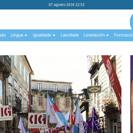
07 agosto 2026 22:52
ado
Lingua
Igualdade
Laicidade
Lexislación
Formació