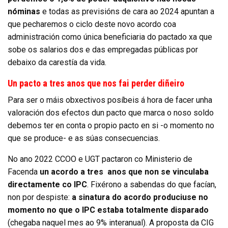
nóminas
e todas as previsións de cara ao 2024 apuntan a
que pecharemos o ciclo deste novo acordo coa
administración como única beneficiaria do pactado xa que
sobe os salarios dos e das empregadas públicas por
debaixo da carestía da vida.
Un pacto a tres anos que nos fai perder diñeiro
Para ser o máis obxectivos posíbeis á hora de facer unha
valoración dos efectos dun pacto que marca o noso soldo
debemos ter en conta o propio pacto en si -o momento no
que se produce- e as súas consecuencias.
No ano 2022 CCOO e UGT pactaron co Ministerio de
Facenda
un acordo a tres
anos que non se vinculaba
directamente co IPC
. Fixérono a sabendas do que facían,
non por despiste:
a sinatura do acordo produciuse no
momento no que o IPC estaba totalmente disparado
(chegaba naquel mes ao 9% interanual). A proposta da CIG