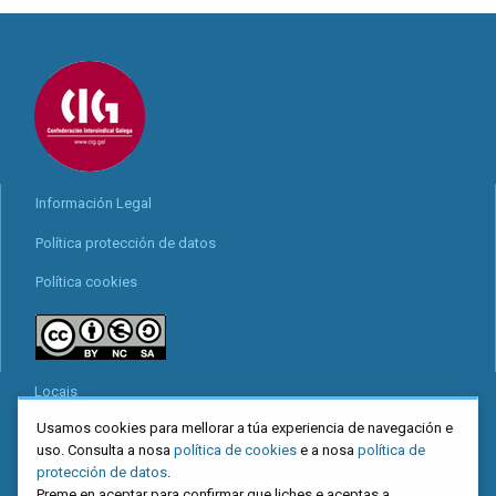
Información Legal
Política protección de datos
Política cookies
Locais
Usamos cookies para mellorar a túa experiencia de navegación e
Mapa web
uso. Consulta a nosa
política de cookies
e a nosa
política de
Redes sociais
protección de datos
.
Preme en aceptar para confirmar que liches e aceptas a