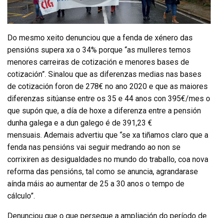
Do mesmo xeito denunciou que a fenda de xénero das
pensións supera xa o 34% porque “as mulleres temos
menores carreiras de cotización e menores bases de
cotización”. Sinalou que as diferenzas medias nas bases
de cotización foron de 278€ no ano 2020 e que as maiores
diferenzas sitúanse entre os 35 e 44 anos con 395€/mes o
que supón que, a día de hoxe a diferenza entre a pensión
dunha galega e a dun galego é de 391,23 €
mensuais. Ademais advertiu que “se xa tiñamos claro que a
fenda nas pensións vai seguir medrando ao non se
corrixiren as desigualdades no mundo do traballo, coa nova
reforma das pensións, tal como se anuncia, agrandarase
aínda máis ao aumentar de 25 a 30 anos o tempo de
cálculo”.
Denunciou que o que persegue a ampliación do período de