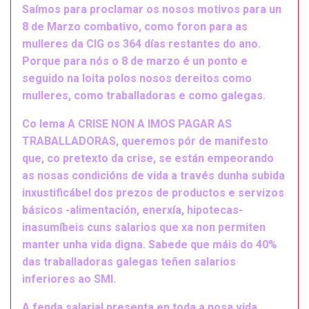
Saímos para proclamar os nosos motivos para un
8 de Marzo combativo, como foron para as
mulleres da CIG os 364 días restantes do ano.
Porque para nós o 8 de marzo é un ponto e
seguido na loita polos nosos dereitos como
mulleres, como traballadoras e como galegas.
Co lema A CRISE NON A IMOS PAGAR AS
TRABALLADORAS, queremos pór de manifesto
que, co pretexto da crise, se están empeorando
as nosas condicións de vida a través dunha subida
inxustificábel dos prezos de productos e servizos
básicos -alimentación, enerxía, hipotecas-
inasumíbeis cuns salarios que xa non permiten
manter unha vida digna. Sabede que máis do 40%
das traballadoras galegas teñen salarios
inferiores ao SMI.
A fenda salarial presenta en toda a nosa vida