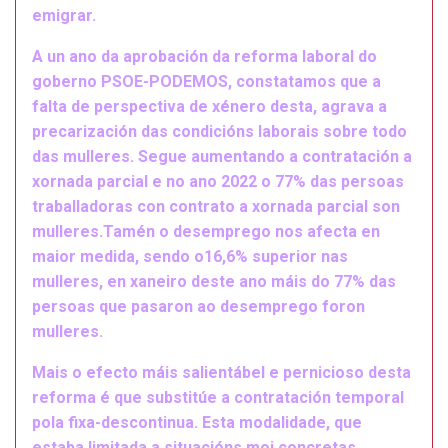
emigrar.
A un ano da aprobación da reforma laboral do
goberno PSOE-PODEMOS, constatamos que a
falta de perspectiva de xénero desta, agrava a
precarización das condicións laborais sobre todo
das mulleres. Segue aumentando a contratación a
xornada parcial e no ano 2022 o 77% das persoas
traballadoras con contrato a xornada parcial son
mulleres.Tamén o desemprego nos afecta en
maior medida, sendo o16,6% superior nas
mulleres, en xaneiro deste ano máis do 77% das
persoas que pasaron ao desemprego foron
mulleres.
Mais o efecto máis salientábel e pernicioso desta
reforma é que substitúe a contratación temporal
pola fixa-descontinua. Esta modalidade, que
estaba limitada a situacións moi concretas,