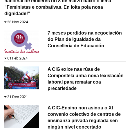
nacional de mulleres do 8 de marzo baixo o lema
“Feministas e combativas. En loita pola nosa
dignidade!”
28 Nov 2024
7 meses perdidos na negociación
do Plan de Igualdade da
Consellería de Educación
01 Feb 2024
A CIG exixe nas rúas de
Compostela unha nova lexislación
laboral para rematar coa
precariedade
21 Dec 2021
A CIG-Ensino non asinou o XI
convenio colectivo de centros de
ensinanza privada regulada sen
ningún nivel concertado