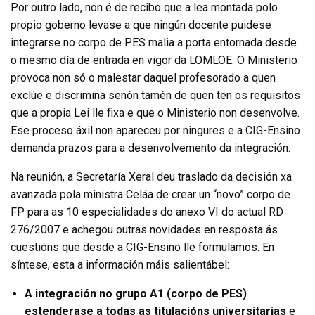
Por outro lado, non é de recibo que a lea montada polo
propio goberno levase a que ningún docente puidese
integrarse no corpo de PES malia a porta entornada desde
o mesmo día de entrada en vigor da LOMLOE. O Ministerio
provoca non só o malestar daquel profesorado a quen
exclúe e discrimina senón tamén de quen ten os requisitos
que a propia Lei lle fixa e que o Ministerio non desenvolve.
Ese proceso áxil non apareceu por ningures e a CIG-Ensino
demanda prazos para a desenvolvemento da integración.
Na reunión, a Secretaría Xeral deu traslado da decisión xa
avanzada pola ministra Celáa de crear un “novo” corpo de
FP para as 10 especialidades do anexo VI do actual RD
276/2007 e achegou outras novidades en resposta ás
cuestións que desde a CIG-Ensino lle formulamos. En
síntese, esta a información máis salientábel:
A integración no grupo A1 (corpo de PES)
estenderase a todas as titulacións universitarias
e