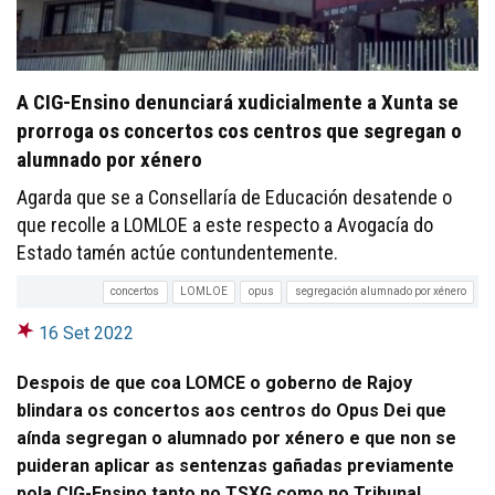
A CIG-Ensino denunciará xudicialmente a Xunta se
prorroga os concertos cos centros que segregan o
alumnado por xénero
Agarda que se a Consellaría de Educación desatende o
que recolle a LOMLOE a este respecto a Avogacía do
Estado tamén actúe contundentemente.
concertos
LOMLOE
opus
segregación alumnado por xénero
16 Set 2022
Despois de que coa LOMCE o goberno de Rajoy
blindara os concertos aos centros do Opus Dei que
aínda segregan o alumnado por xénero e que non se
puideran aplicar as sentenzas gañadas previamente
pola CIG-Ensino tanto no TSXG como no Tribunal