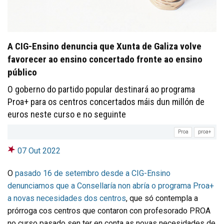
A CIG-Ensino denuncia que Xunta de Galiza volve
favorecer ao ensino concertado fronte ao ensino
público
O goberno do partido popular destinará ao programa
Proa+ para os centros concertados máis dun millón de
euros neste curso e no seguinte
Proa
proa+
07 Out 2022
O
pasado 16 de setembro desde a CIG-Ensino
denunciamos que a Consellaría non abría o programa Proa+
a novas necesidades dos centros
, que só contempla a
prórroga cos centros que contaron con profesorado PROA
no curso pasado sen ter en conta as novas necesidades de