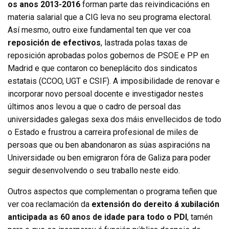
os anos 2013-2016
forman parte das reivindicacións en
materia salarial que a CIG leva no seu programa electoral.
Así mesmo, outro eixe fundamental ten que ver coa
reposición de efectivos
, lastrada polas taxas de
reposición aprobadas polos gobernos de PSOE e PP en
Madrid e que contaron co beneplácito dos sindicatos
estatais (CCOO, UGT e CSIF). A imposibilidade de renovar e
incorporar novo persoal docente e investigador nestes
últimos anos levou a que o cadro de persoal das
universidades galegas sexa dos máis envellecidos de todo
o Estado e frustrou a carreira profesional de miles de
persoas que ou ben abandonaron as súas aspiracións na
Universidade ou ben emigraron fóra de Galiza para poder
seguir desenvolvendo o seu traballo neste eido.
Outros aspectos que complementan o programa teñen que
ver coa reclamación da
extensión do dereito á xubilación
anticipada as 60 anos de idade para todo o PDI
, tamén