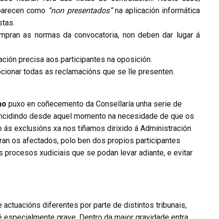
aparecen como
“non presentados”
na aplicación informática
stas.
mpran as normas da convocatoria, non deben dar lugar á
ación precisa aos participantes na oposición.
pcionar todas as reclamacións que se lle presenten.
no
puxo en coñecemento da Consellaría unha serie de
, incidindo desde aquel momento na necesidade de que os
 ás exclusións xa nos tiñamos dirixido á Administración
íran os afectados, polo ben dos propios participantes
procesos xudiciais que se podan levar adiante, e evitar
 actuacións diferentes por parte de distintos tribunais,
especialmente grave. Dentro da maior gravidade entra,