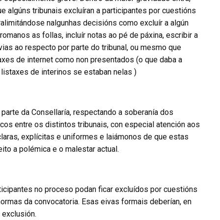
que algúns tribunais excluíran a participantes por cuestións
ralimitándose nalgunhas decisións como excluír a algún
omanos as follas, incluír notas ao pé de páxina, escribir a
revias ao respecto por parte do tribunal, ou mesmo que
taxes de internet como non presentados (o que daba a
 listaxes de interinos se estaban nelas )
arte da Consellaría, respectando a soberanía dos
icos entre os distintos tribunais, con especial atención aos
laras, explícitas e uniformes e laiámonos de que estas
ito a polémica e o malestar actual.
icipantes no proceso podan ficar excluídos por cuestións
normas da convocatoria. Esas eivas formais deberían, en
 exclusión.