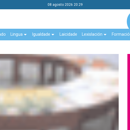
08 agosto 2026 20:29
ado
Lingua
Igualdade
Laicidade
Lexislación
Formació