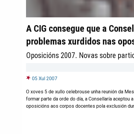
A CIG consegue que a Consell
problemas xurdidos nas opos
Oposicións 2007. Novas sobre parti
05 Xul 2007
O xoves 5 de xullo celebrouse unha reunión da Mesa 
formar parte da orde do día, a Consellaría aceptou 
oposicións aos corpos docentes pola exclusión dun
INFORMACIÓN SOBRE A SITUAC
DOCENTES
DEBATIDO NA MESA