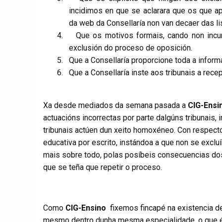
incidimos en que se aclarara que os que 
da web da Consellaría non van decaer das li
4.
Que os motivos formais, cando non incu
exclusión do proceso de oposición.
5.
Que a Consellaría proporcione toda a inform
6.
Que a Consellaría inste aos tribunais a rece
Xa desde mediados da semana pasada a
CIG-Ensi
actuacións incorrectas por parte dalgúns tribunais
tribunais actúen dun xeito homoxéneo. Con respecto
educativa por escrito, instándoa a que non se exclu
mais sobre todo, polas posíbeis consecuencias dos 
que se teña que repetir o proceso.
Como
CIG-Ensino
fixemos fincapé na existencia de
mesmo dentro dunha mesma especialidade, o que é 