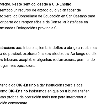
 marcha. Neste sentido, desde a
CIG-Ensino
entado un recurso de alzado ou o vaian facer de
tro xeral da Consellaría de Educación en San Caetano para
por parte dos responsábeis da Consellaría (téñase en
erminadas Delegacións provincias).
trucións aos tribunais, lembrándolles a obriga a recibir as
da do posíbel, explicacións aos afectados. Ao longo do día
tribunais aceptaban algunhas reclamacións, permitindo
seguir nas oposicións.
stencia da
CIG-Ensino
a dar instrucións xerais aos
 Como
CIG-Ensino
insistimos en que os tribunais teñen
ntas probas da oposición mais non para interpretar a
ción convocante.